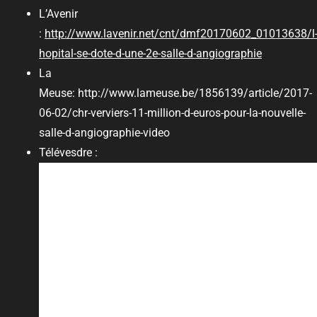
L’Avenir
:
http://www.lavenir.net/cnt/dmf20170602_01013638/l
hopital-se-dote-d-une-2e-salle-d-angiographie
La
Meuse: http://www.lameuse.be/1856139/article/2017-
06-02/chr-verviers-11-million-d-euros-pour-la-nouvelle-
salle-d-angiographie-video
Télévesdre :