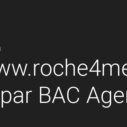
H
www.roche4m
é par BAC Ag