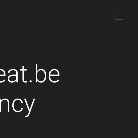
eat.be
ency