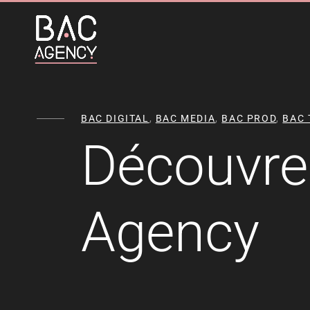
BAC DIGITAL
,
BAC MEDIA
,
BAC PROD
,
BAC 
Découvre
Agency